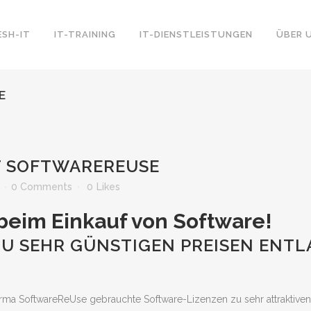
ESH-IT
IT-TRAINING
IT-DIENSTLEISTUNGEN
ÜBER 
E
T SOFTWAREREUSE
0 Comments
0
Likes
 beim Einkauf von Software!
U SEHR GÜNSTIGEN PREISEN ENTL
Firma SoftwareReUse gebrauchte Software-Lizenzen zu sehr attraktiven