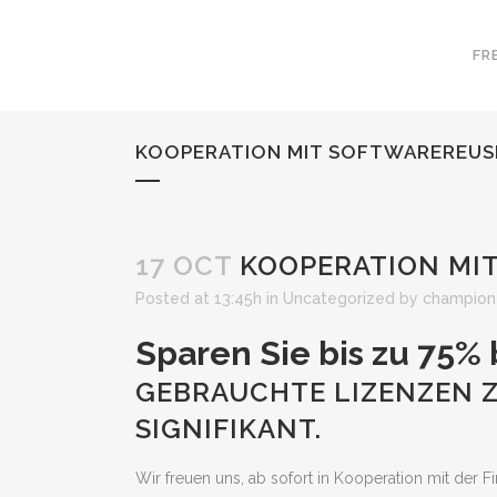
FR
KOOPERATION MIT SOFTWAREREUS
17 OCT
KOOPERATION MI
Posted at 13:45h
in
Uncategorized
by
champion
Sparen Sie bis zu 75%
GEBRAUCHTE LIZENZEN Z
SIGNIFIKANT.
Wir freuen uns, ab sofort in Kooperation mit der 